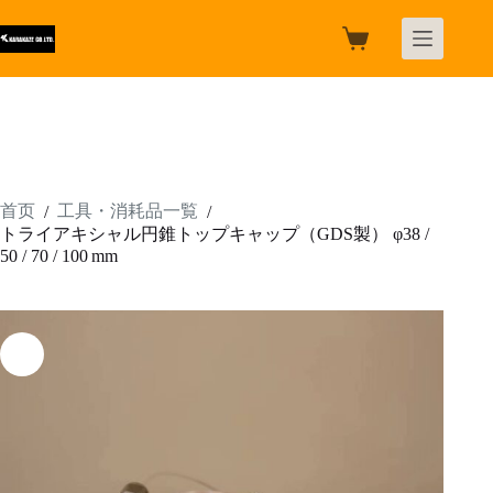
跳
过
购
内
物
容
车
首页
工具・消耗品一覧
/
/
トライアキシャル円錐トップキャップ（GDS製） φ38 /
50 / 70 / 100 mm