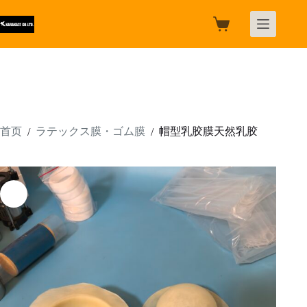
跳
过
购
内
物
容
车
首页
ラテックス膜・ゴム膜
帽型乳胶膜天然乳胶
/
/