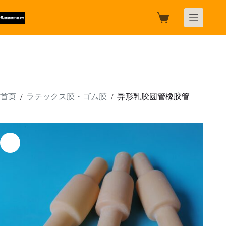
跳
过
购
内
物
容
车
首页
ラテックス膜・ゴム膜
异形乳胶圆管橡胶管
/
/