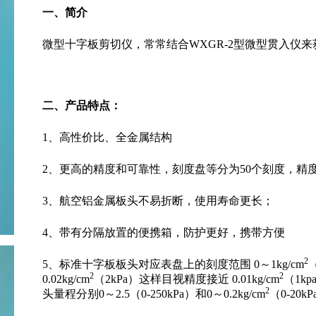
一、简介
微型十字板剪切仪，常常结合WXGR-2型微型贯入仪
二、
产品特点：
1、高性价比、全金属结构
2、更高的精度和可靠性，刻度盘等分为50个刻度，精
3、航空铝金属板头不易折断，使用寿命更长；
4、带有分隔放置的便携箱，防护更好，携带方便
2
5、标准十字板板头对应表盘上的刻度范围 0～1kg/cm
2
2
0.02kg/cm
（2kPa）这样目视精度接近 0.01kg/cm
（1k
2
头量程分别0～2.5（0-250kPa）和0～0.2kg/cm
（0-2