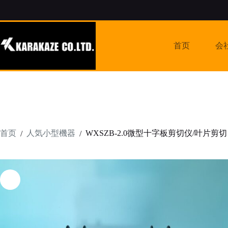
跳
过
内
容
首页
会
首页
人気小型機器
WXSZB‑2.0微型十字板剪切仪/叶片剪切
/
/