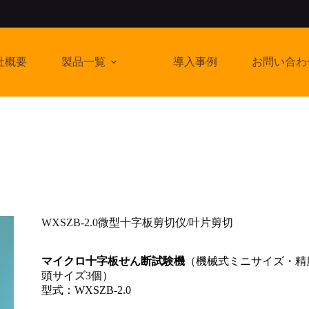
社概要
製品一覧
導入事例
お問い合わ
WXSZB‑2.0微型十字板剪切仪/叶片剪切
マイクロ十字板せん断試験機
（機械式ミニサイズ・精度5–
頭サイズ3個）
型式：WXSZB‑2.0