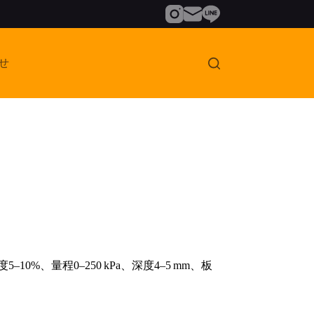
せ
10%、量程0–250 kPa、深度4–5 mm、板